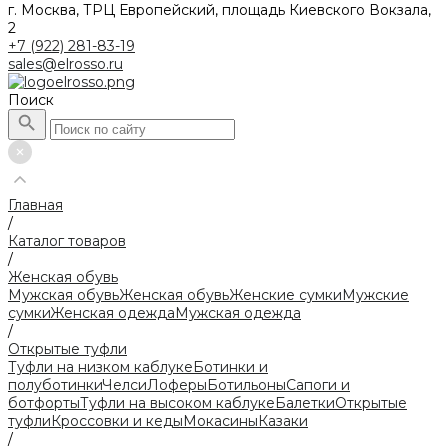
г. Москва, ТРЦ Европейский, площадь Киевского Вокзала,
2
+7 (922) 281-83-19
sales@elrosso.ru
Поиск
Главная
/
Каталог товаров
/
Женская обувь
Мужская обувь
Женская обувь
Женские сумки
Мужские
сумки
Женская одежда
Мужская одежда
/
Открытые туфли
Туфли на низком каблуке
Ботинки и
полуботинки
Челси
Лоферы
Ботильоны
Сапоги и
ботфорты
Туфли на высоком каблуке
Балетки
Открытые
туфли
Кроссовки и кеды
Мокасины
Казаки
/