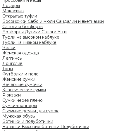
Кроссовки и кеды
Лоферы
Мокасины
Открытые туфли
Босоножки
Сабо и мюли
Сандалии и вьетнамки
Сапоги и ботфорты
Ботфорты
Дутики
Сапоги
Угги
Туфли на высоком каблуке
Туфли на низком каблуке
Челси
Женская одежда
Леггинсы
Лонгслив
Топы
Футболки и поло
Женские сумки
Вечерние сумочки
Классические сумки
Рюкзаки
Сумки через плечо
Сумки-шопперы
Съемные ремни для сумок
Мужская обувь
Ботинки и полуботинки
Ботинки
Высокие ботинки
Полуботинки