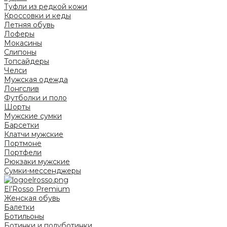
Туфли из редкой кожи
Кроссовки и кеды
Летняя обувь
Лоферы
Мокасины
Слипоны
Топсайдеры
Челси
Мужская одежда
Лонгслив
Футболки и поло
Шорты
Мужские сумки
Барсетки
Клатчи мужские
Портмоне
Портфели
Рюкзаки мужские
Сумки-мессенджеры
El’Rosso Premium
Женская обувь
Балетки
Ботильоны
Ботинки и полуботинки