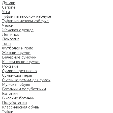
Дутики
Сапоги
Угги
Туфли на высоком каблуке
Туфли на низком каблуке
Челси
Женская одежда
Леггинсы
Лонгслив
Топы
Футболки и поло
Женские сумки
Вечерние сумочки
Классические сумки
Рюкзаки
Сумки через плечо
Сумки-шопперы
Съемные ремни для сумок
Мужская обувь
Ботинки и полуботинки
Ботинки
Высокие ботинки
Полуботинки
Классическая обувь
Туфли