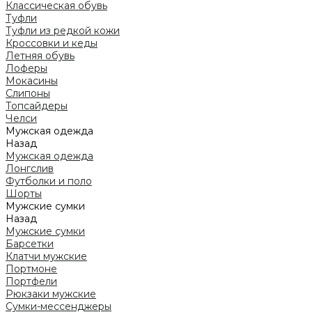
Классическая обувь
Туфли
Туфли из редкой кожи
Кроссовки и кеды
Летняя обувь
Лоферы
Мокасины
Слипоны
Топсайдеры
Челси
Мужская одежда
Назад
Мужская одежда
Лонгслив
Футболки и поло
Шорты
Мужские сумки
Назад
Мужские сумки
Барсетки
Клатчи мужские
Портмоне
Портфели
Рюкзаки мужские
Сумки-мессенджеры