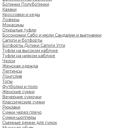
Ботинки
Полуботинки
Казаки
Кроссовки и кеды
Лоферы
Мокасины
Открытые туфли
Босоножки
Сабо и мюли
Сандалии и вьетнамки
Сапоги и ботфорты
Ботфорты
Дутики
Сапоги
Угги
Туфли на высоком каблуке
Туфли на низком каблуке
Челси
Женская одежда
Леггинсы
Лонгслив
Топы
Футболки и поло
Женские сумки
Вечерние сумочки
Классические сумки
Рюкзаки
Сумки через плечо
Сумки-шопперы
Съемные ремни для сумок
Мужская обувь