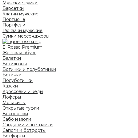
Мужские сумки
Барсетки
Клатчи мужские
Портмоне
Портфели
Рюкзаки мужские
Сумки-мессенджеры
El’Rosso Premium
Женская обувь
Балетки
Ботильоны
Ботинки и полуботинки
Ботинки
Полуботинки
Казаки
Кроссовки и кеды
Лоферы
Мокасины
Открытые туфли
Босоножки
Сабо и мюли
Сандалии и вьетнамки
Сапоги и ботфорты
Ботфорты