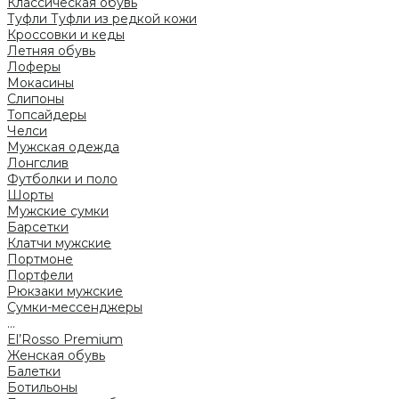
Классическая обувь
Туфли
Туфли из редкой кожи
Кроссовки и кеды
Летняя обувь
Лоферы
Мокасины
Слипоны
Топсайдеры
Челси
Мужская одежда
Лонгслив
Футболки и поло
Шорты
Мужские сумки
Барсетки
Клатчи мужские
Портмоне
Портфели
Рюкзаки мужские
Сумки-мессенджеры
...
El’Rosso Premium
Женская обувь
Балетки
Ботильоны