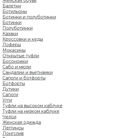
Женская обувь
Балетки
Ботильоны
Ботинки и полуботинки
Ботинки
Полуботинки
Казаки
Кроссовки и кеды
Лоферы
Мокасины
Открытые туфли
Босоножки
Сабо и мюли
Сандалии и вьетнамки
Сапоги и ботфорты
Ботфорты
Дутики
Сапоги
Угги
Туфли на высоком каблуке
Туфли на низком каблуке
Челси
Женская одежда
Леггинсы
Лонгслив