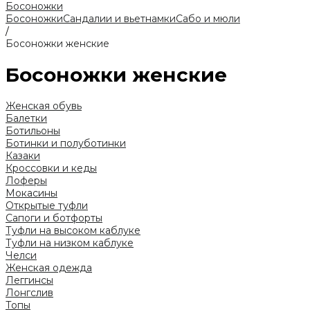
Босоножки
Босоножки
Сандалии и вьетнамки
Сабо и мюли
/
Босоножки женские
Босоножки женские
Женская обувь
Балетки
Ботильоны
Ботинки и полуботинки
Казаки
Кроссовки и кеды
Лоферы
Мокасины
Открытые туфли
Сапоги и ботфорты
Туфли на высоком каблуке
Туфли на низком каблуке
Челси
Женская одежда
Леггинсы
Лонгслив
Топы