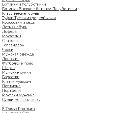
Ботинки и полуботинки
Ботинки
Высокие ботинки
Полуботинки
Классическая обувь
Туфли
Туфли из редкой кожи
Кроссовки и кеды
Летняя обувь
Лоферы
Мокасины
Слипоны
Топсайдеры
Челси
Мужская одежда
Лонгслив
Футболки и поло
Шорты
Мужские сумки
Барсетки
Клатчи мужские
Портмоне
Портфели
Рюкзаки мужские
Сумки-мессенджеры
...
El’Rosso Premium