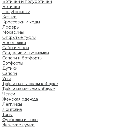
Ботинки и полуботинки
Ботинки
Полуботинки
Казаки
Кроссовки и кеды
Лоферы
Мокасины
Открытые туфли
Босоножки
Сабо и мюли
Сандалии и вьетнамки
Сапоги и ботфорты
Ботфорты
Дутики
Сапоги
Угги
Туфли на высоком каблуке
Туфли на низком каблуке
Челси
Женская одежда
Леггинсы
Лонгслив
Топы
Футболки и поло
Женские сумки