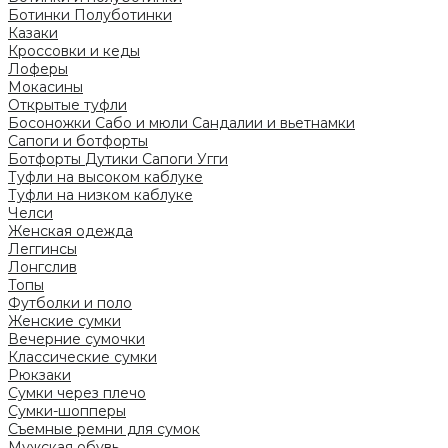
Ботинки
Полуботинки
Казаки
Кроссовки и кеды
Лоферы
Мокасины
Открытые туфли
Босоножки
Сабо и мюли
Сандалии и вьетнамки
Сапоги и ботфорты
Ботфорты
Дутики
Сапоги
Угги
Туфли на высоком каблуке
Туфли на низком каблуке
Челси
Женская одежда
Леггинсы
Лонгслив
Топы
Футболки и поло
Женские сумки
Вечерние сумочки
Классические сумки
Рюкзаки
Сумки через плечо
Сумки-шопперы
Съемные ремни для сумок
Мужская обувь