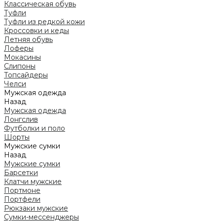
Классическая обувь
Туфли
Туфли из редкой кожи
Кроссовки и кеды
Летняя обувь
Лоферы
Мокасины
Слипоны
Топсайдеры
Челси
Мужская одежда
Назад
Мужская одежда
Лонгслив
Футболки и поло
Шорты
Мужские сумки
Назад
Мужские сумки
Барсетки
Клатчи мужские
Портмоне
Портфели
Рюкзаки мужские
Сумки-мессенджеры