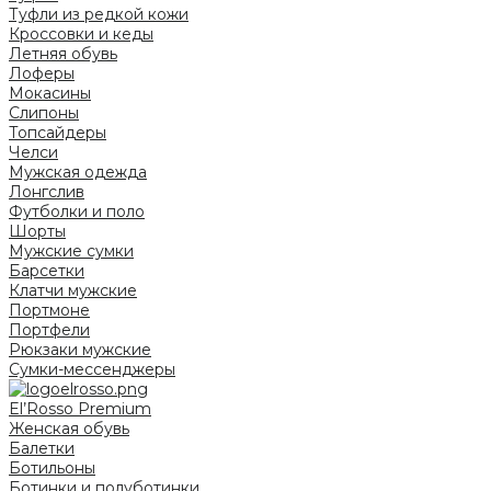
Туфли из редкой кожи
Кроссовки и кеды
Летняя обувь
Лоферы
Мокасины
Слипоны
Топсайдеры
Челси
Мужская одежда
Лонгслив
Футболки и поло
Шорты
Мужские сумки
Барсетки
Клатчи мужские
Портмоне
Портфели
Рюкзаки мужские
Сумки-мессенджеры
El’Rosso Premium
Женская обувь
Балетки
Ботильоны
Ботинки и полуботинки