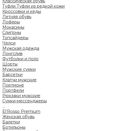
Классическая обувь
Туфли
Туфли из редкой кожи
Кроссовки и кеды
Летняя обувь
Лоферы
Мокасины
Слипоны
Топсайдеры
Челси
Мужская одежда
Лонгслив
Футболки и поло
Шорты
Мужские сумки
Барсетки
Клатчи мужские
Портмоне
Портфели
Рюкзаки мужские
Сумки-мессенджеры
...
El’Rosso Premium
Женская обувь
Балетки
Ботильоны