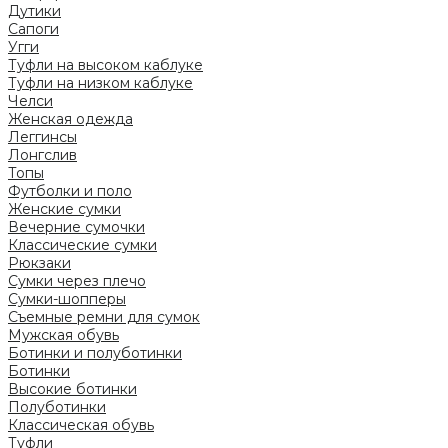
Дутики
Сапоги
Угги
Туфли на высоком каблуке
Туфли на низком каблуке
Челси
Женская одежда
Леггинсы
Лонгслив
Топы
Футболки и поло
Женские сумки
Вечерние сумочки
Классические сумки
Рюкзаки
Сумки через плечо
Сумки-шопперы
Съемные ремни для сумок
Мужская обувь
Ботинки и полуботинки
Ботинки
Высокие ботинки
Полуботинки
Классическая обувь
Туфли