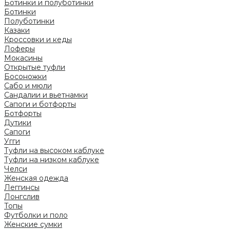
Ботинки и полуботинки
Ботинки
Полуботинки
Казаки
Кроссовки и кеды
Лоферы
Мокасины
Открытые туфли
Босоножки
Сабо и мюли
Сандалии и вьетнамки
Сапоги и ботфорты
Ботфорты
Дутики
Сапоги
Угги
Туфли на высоком каблуке
Туфли на низком каблуке
Челси
Женская одежда
Леггинсы
Лонгслив
Топы
Футболки и поло
Женские сумки