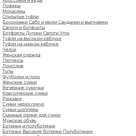
Кроссовки и кеды
Лоферы
Мокасины
Открытые туфли
Босоножки
Сабо и мюли
Сандалии и вьетнамки
Сапоги и ботфорты
Ботфорты
Дутики
Сапоги
Угги
Туфли на высоком каблуке
Туфли на низком каблуке
Челси
Женская одежда
Леггинсы
Лонгслив
Топы
Футболки и поло
Женские сумки
Вечерние сумочки
Классические сумки
Рюкзаки
Сумки через плечо
Сумки-шопперы
Съемные ремни для сумок
Мужская обувь
Ботинки и полуботинки
Ботинки
Высокие ботинки
Полуботинки