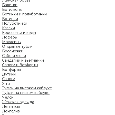
Женская обувь
Балетки
Ботильоны
Ботинки и полуботинки
Ботинки
Полуботинки
Казаки
Кроссовки и кеды
Лоферы
Мокасины
Открытые туфли
Босоножки
Сабо и мюли
Сандалии и вьетнамки
Сапоги и ботфорты
Ботфорты
Дутики
Сапоги
Угги
Туфли на высоком каблуке
Туфли на низком каблуке
Челси
Женская одежда
Леггинсы
Лонгслив