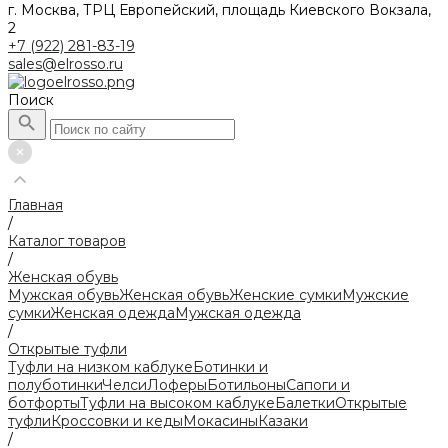
г. Москва, ТРЦ Европейский, площадь Киевского Вокзала,
2
+7 (922) 281-83-19
sales@elrosso.ru
Поиск
Главная
/
Каталог товаров
/
Женская обувь
Мужская обувь
Женская обувь
Женские сумки
Мужские
сумки
Женская одежда
Мужская одежда
/
Открытые туфли
Туфли на низком каблуке
Ботинки и
полуботинки
Челси
Лоферы
Ботильоны
Сапоги и
ботфорты
Туфли на высоком каблуке
Балетки
Открытые
туфли
Кроссовки и кеды
Мокасины
Казаки
/