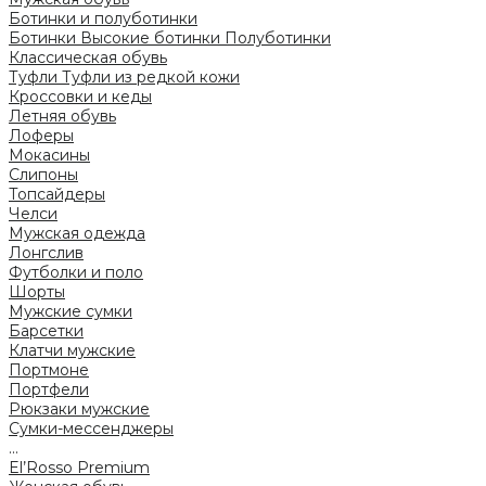
Ботинки и полуботинки
Ботинки
Высокие ботинки
Полуботинки
Классическая обувь
Туфли
Туфли из редкой кожи
Кроссовки и кеды
Летняя обувь
Лоферы
Мокасины
Слипоны
Топсайдеры
Челси
Мужская одежда
Лонгслив
Футболки и поло
Шорты
Мужские сумки
Барсетки
Клатчи мужские
Портмоне
Портфели
Рюкзаки мужские
Сумки-мессенджеры
...
El’Rosso Premium