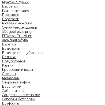
Мужские сумки
Барсетки
Клатчи мужские
Портмоне
Портфели
Рюкзаки мужские
Сумки-мессенджеры
El’Rosso Premium
Женская обувь
Балетки
Ботильоны
Ботинки и полуботинки
Ботинки
Полуботинки
Казаки
Кроссовки и кеды
Лоферы
Мокасины
Открытые туфли
Босоножки
Сабо и мюли
Сандалии и вьетнамки
Сапоги и ботфорты
Ботфорты