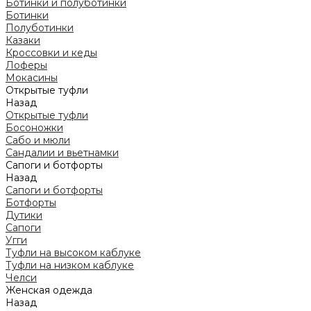
Ботинки и полуботинки
Ботинки
Полуботинки
Казаки
Кроссовки и кеды
Лоферы
Мокасины
Открытые туфли
Назад
Открытые туфли
Босоножки
Сабо и мюли
Сандалии и вьетнамки
Сапоги и ботфорты
Назад
Сапоги и ботфорты
Ботфорты
Дутики
Сапоги
Угги
Туфли на высоком каблуке
Туфли на низком каблуке
Челси
Женская одежда
Назад