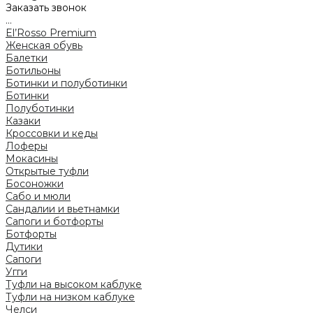
Заказать звонок
...
El’Rosso Premium
Женская обувь
Балетки
Ботильоны
Ботинки и полуботинки
Ботинки
Полуботинки
Казаки
Кроссовки и кеды
Лоферы
Мокасины
Открытые туфли
Босоножки
Сабо и мюли
Сандалии и вьетнамки
Сапоги и ботфорты
Ботфорты
Дутики
Сапоги
Угги
Туфли на высоком каблуке
Туфли на низком каблуке
Челси